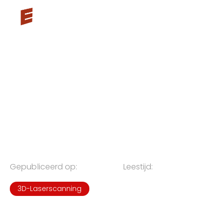
3D-LASERSCAN
VOORDELEN: EEN
INTERVIEW MET KATRIEN
VAN MOER, VERELST
PROJECTONTWIKKELING
Gepubliceerd op:
26
.
05
.
2026
Leestijd:
5
min.
3D-Laserscanning