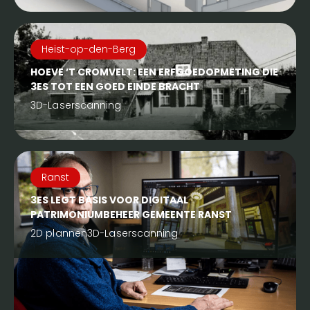
Heist-op-den-Berg
HOEVE ’T CROMVELT: EEN ERFGOEDOPMETING DIE
3ES TOT EEN GOED EINDE BRACHT
3D-Laserscanning
Ranst
3ES LEGT BASIS VOOR DIGITAAL
PATRIMONIUMBEHEER GEMEENTE RANST
2D plannen
3D-Laserscanning