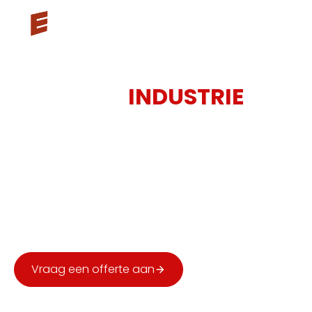
3ES VOOR
INDUSTRIE
Industriële omgevingen stellen hoge eisen op vlak
van veiligheid, continuïteit en nauwkeurigheid. 3ES
levert betrouwbare meetdata en digitale modellen
als stevige basis voor aanpassingen, uitbreidingen
en onderhoud, veilig uitgevoerd en met minimale
verstoring van uw operationele processen.
Vraag een offerte aan
Bel ons
Gratis & vrijblijvend
Reactie binnen 48u