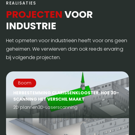
REALISATIES
PROJECTEN
VOOR
INDUSTRIE
Het opmeten voor industrieën heeft voor ons geen
geheimen. We verwierven dan ook reeds ervaring
bij volgende projecten.
Boom
HERBESTEMMING CLARISSENKLOOSTER: HOE 3D-
SCANNING HET VERSCHIL MAAKT
2D plannen
3D-Laserscanning