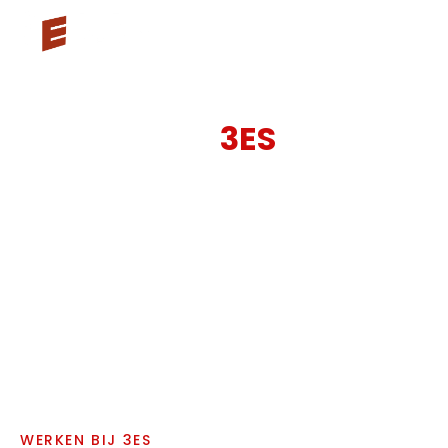
WERKEN BIJ
3ES
Bij 3ES werkt u mee aan uiteenlopende projecten:
van industriële installaties tot erfgoedgebouwen
en openbare infrastructuur. Techniek, precisie en
een fijn team — dat is wat u hier vindt.
WERKEN BIJ 3ES