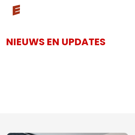
NIEUWS EN UPDATES
VAN
3ES
Blijf op de hoogte van de nieuwste innovaties in
3D-laserscanning, drone scanning, landmeetkunde
en BIM-toepassingen.