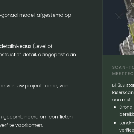
hogonaal model, afgestemd op
detailniveaus (Level of
nstructief detail, aangepast aan
SCAN-TO
MEETTEC
Bij 3ES st
sen van uw project tonen, van
laserscann
aan met:
Drone 
bereik
n gecombineerd om conflicten
Landme
werf te voorkomen.
verifie