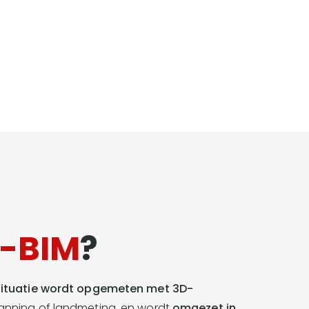
andmeters
-BIM
?
ituatie wordt opgemeten met 3D-
canning of landmeting, en wordt
omgezet in