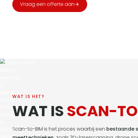
Vraag een offerte aan
Bel ons
Gratis & vrijblijvend
Reactie binnen 48u
Beëdigde l
WAT IS HET?
WAT IS
SCAN-TO
Scan-to-BIM is het proces waarbij een
bestaande s
meettechnieken
, zoals 3D-laserscanning, drone s