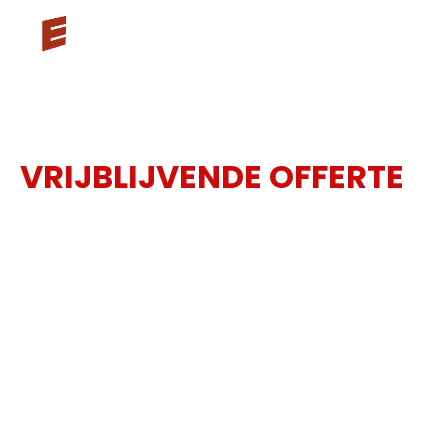
VRAAG EEN
VRIJBLIJVENDE OFFERTE
AAN
Vertel ons wat u nodig heeft en wij bezorgen u een
voorstel op maat. Geen verplichtingen, geen
technisch jargon. Gewoon een duidelijk antwoord
op uw vraag.
5 kantoren in Vlaanderen
Erkende experten
Eén aanspreekpunt