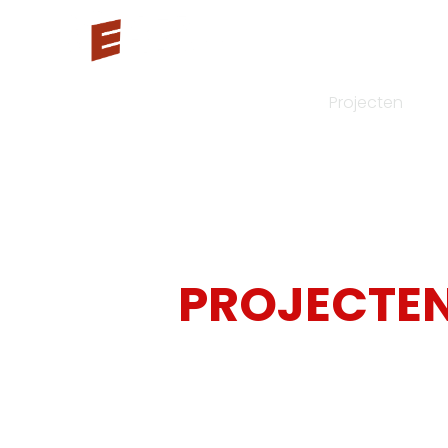
Oplossingen
Voor wie
Projecten
O
HOME
PROJECTEN
/
ONZE
PROJECTE
Ontdek hoe 3ES 3D-laserscanning, drone scanning,
projecten in diverse sectoren.