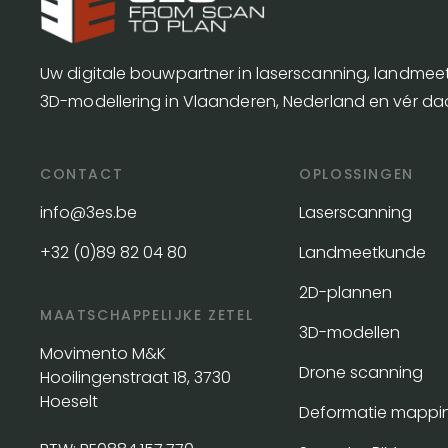
Uw digitale bouwpartner in laserscanning, landme
3D-modellering in Vlaanderen, Nederland en vér da
CONTACT
OPLOSSINGEN
info@3es.be
Laserscanning
+32 (0)89 82 04 80
Landmeetkunde
2D-plannen
MAATSCHAPPELIJKE ZETEL
3D-modellen
Movimento M&K
Drone scanning
Hooilingenstraat 18, 3730
Hoeselt
Deformatie mappi