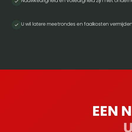
Nauwkeurigheid en volledigheid zijn niet onder
U wil latere meetrondes en faalkosten vermijde
EEN 
U