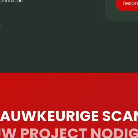
handelbaar
Bespr
n
NAUWKEURIGE SCA
W PROJECT NODI