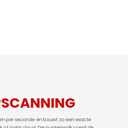
andmeters
RSCANNING
nten per seconde en bouwt zo een exacte
lk of point cloud. Die puntenwolk vormt de