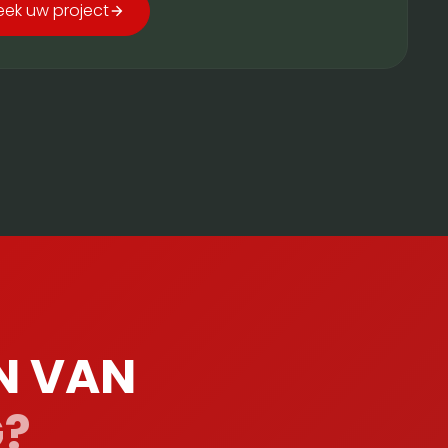
eek uw project
N VAN
G?