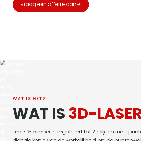
Vraag een offerte aan
Bel ons
Gratis & vrijblijvend
Reactie binnen 48u
Beëdigde l
WAT IS HET?
WAT IS
3D-LASE
Een 3D-laserscan registreert tot 2 miljoen meetpu
digitale kopie van de werkelijkheid op: de puntenwo