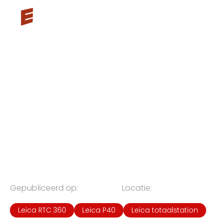
RESTAURATIE &
ONTSLUITING VAN TOREN
VAN ONZE-LIEVE-
VROUWE-
GEBOORTEBASILIEK IN
TONGEREN
Gepubliceerd op:
21
.
04
.
2026
Locatie:
Tongeren
Leica RTC 360
Leica P40
Leica totaalstation